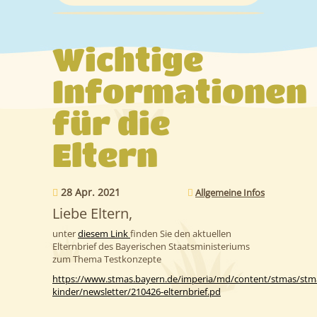
Leitbild
Wichtige
Informationen
Anmeldung/Anträge
Informationen
Kontakt
für die
Eltern
28 Apr. 2021
Allgemeine Infos
Liebe Eltern,
unter
diesem Link
finden Sie den aktuellen
Elternbrief des Bayerischen Staatsministeriums
zum Thema Testkonzepte
https://www.stmas.bayern.de/imperia/md/content/stmas/stma
kinder/newsletter/210426-elternbrief.pd