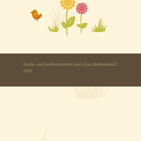
Kinder- und Familienzentrum Herz-Jesu Marktredwitz©
2026