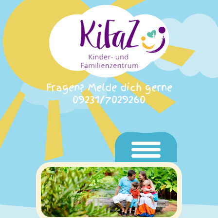
Fragen? Melde dich gerne
09231/7029260
Home
Aktuelles
Unser KiFaZ