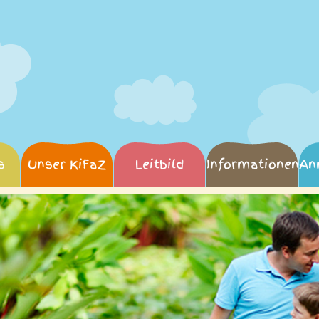
s
Unser KiFaZ
Leitbild
Informationen
An