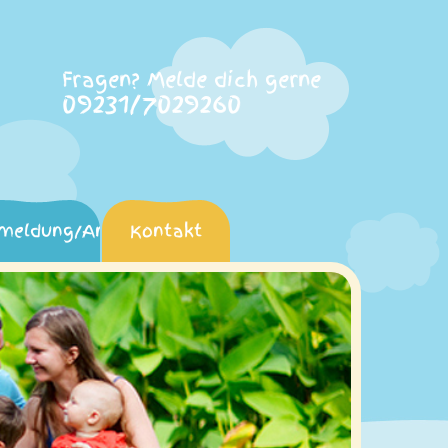
Fragen? Melde dich gerne
09231/7029260
meldung/Anträge
Kontakt