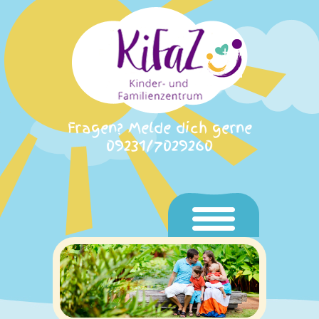
Fragen? Melde dich gerne
09231/7029260
Home
Aktuelles
Unser KiFaZ