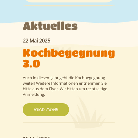
Leitbild
Informationen
Aktuelles
Anmeldung/Anträge
22 Mai 2025
Kontakt
Kochbegegnung
3.0
Auch in diesem Jahr geht die Kochbegegnung
weiter! Weitere Informationen entnehmen Sie
bitte aus dem Flyer. Wir bitten um rechtzeitige
Anmeldung.
READ MORE