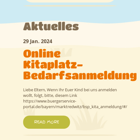
Leitbild
Informationen
Aktuelles
Anmeldung/Anträge
29 Jan. 2024
Kontakt
Online
Kitaplatz-
Bedarfsanmeldung
Liebe Eltern, Wenn Ihr Euer Kind bei uns anmelden
wollt, folgt, bitte, diesem Link
https://www.buergerservice-
portal.de/bayern/marktredwitz/bsp_kita_anmeldung/#/
READ MORE