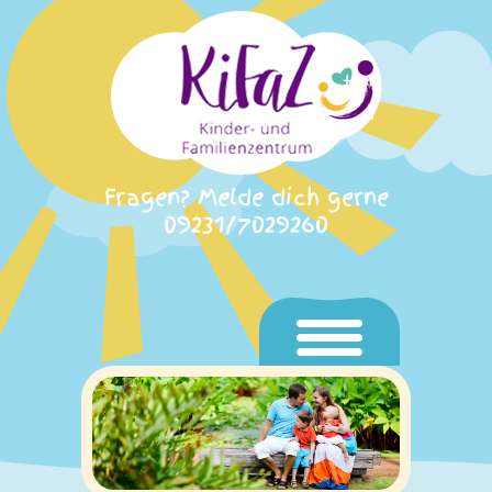
Fragen? Melde dich gerne
09231/7029260
Home
Aktuelles
Unser KiFaZ