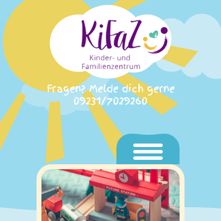
Fragen? Melde dich gerne
09231/7029260
Home
Aktuelles
Unser KiFaZ