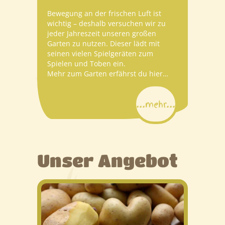
Bewegung an der frischen Luft ist
wichtig – deshalb versuchen wir zu
jeder Jahreszeit unseren großen
Garten zu nutzen. Dieser lädt mit
seinen vielen Spielgeräten zum
Spielen und Toben ein.
Mehr zum Garten erfährst du hier…
...mehr...
Unser Angebot